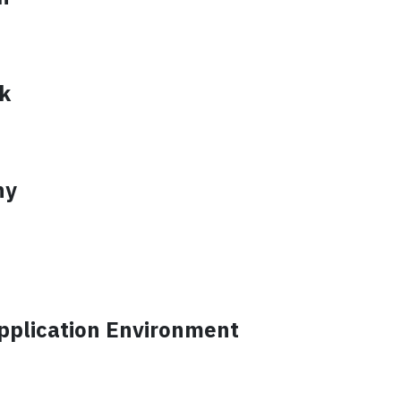
k
hy
pplication Environment