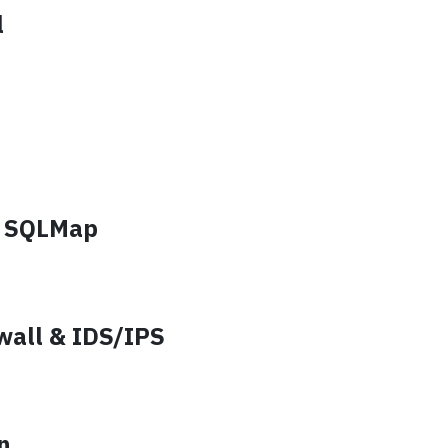
l
h SQLMap
wall & IDS/IPS
n