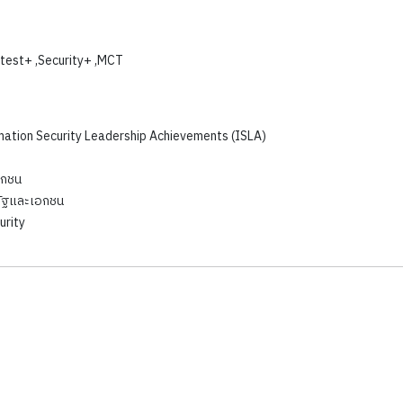
test+ ,Security+ ,MCT
rmation Security Leadership Achievements (ISLA)
อกชน
รัฐและเอกชน
urity